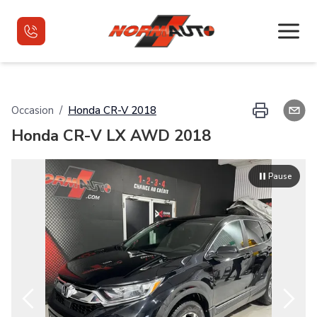
Accueil
Occasion
/
Honda
CR-V
2018
Honda CR-V LX AWD 2018
Véhicules d'occasion
Véhicules d'occasion VR
Pause
Financement
Nous joindre
English