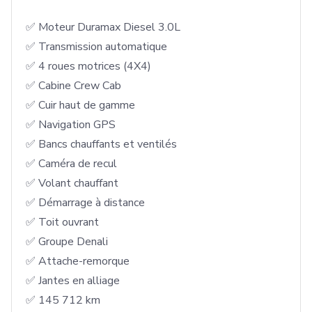
✅ Moteur Duramax Diesel 3.0L

✅ Transmission automatique

✅ 4 roues motrices (4X4)

✅ Cabine Crew Cab

✅ Cuir haut de gamme

✅ Navigation GPS

✅ Bancs chauffants et ventilés

✅ Caméra de recul

✅ Volant chauffant

✅ Démarrage à distance

✅ Toit ouvrant

✅ Groupe Denali

✅ Attache-remorque

✅ Jantes en alliage

✅ 145 712 km
