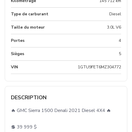
Kilométrage
145 712 km
Type de carburant
Diesel
Taille du moteur
3.0L V6
Portes
4
Sièges
5
VIN
1GTU9FET6MZ304772
DESCRIPTION
🔥 GMC Sierra 1500 Denali 2021 Diesel 4X4 🔥

💲 39 999 $
