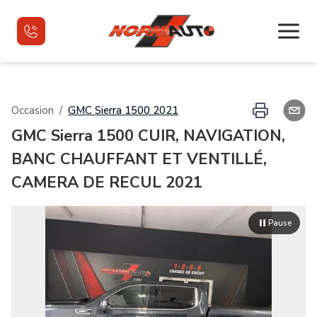
Accueil
Occasion
/
GMC
Sierra 1500
2021
GMC Sierra 1500 CUIR, NAVIGATION,
Véhicules d'occasion
BANC CHAUFFANT ET VENTILLÉ,
Véhicules d'occasion VR
CAMERA DE RECUL 2021
Financement
Pause
Nous joindre
English