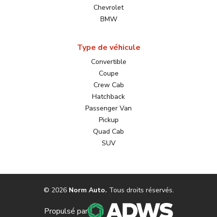
Chevrolet
BMW
Type de véhicule
Convertible
Coupe
Crew Cab
Hatchback
Passenger Van
Pickup
Quad Cab
SUV
©
2026
Norm Auto
.
Tous droits réservés.
Propulsé par